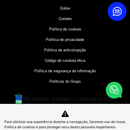
Sobre
Contato
Política de cookies
Política de privacidade
Política de anticorrupção
Código de conduta ética
Política de segurança da informação
Políticas do Grupo
No trânsito, enxergar o outro salva vidas.
CMDBD
Para otimizar sua experiência durante a navegação, fazemos uso de nossa
48.967.629/0001-31
Política de cookies e para proteger seus dados pessoais respeitamos