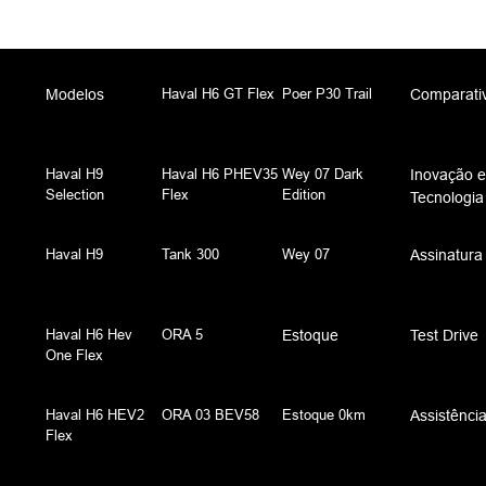
Haval H6 GT Flex
Poer P30 Trail
Modelos
Comparati
Haval H9
Haval H6 PHEV35
Wey 07 Dark
Inovação e
Selection
Flex
Edition
Tecnologia
Haval H9
Tank 300
Wey 07
Assinatura
Haval H6 Hev
ORA 5
Estoque
Test Drive
One Flex
Haval H6 HEV2
ORA 03 BEV58
Estoque 0km
Assistência
Flex