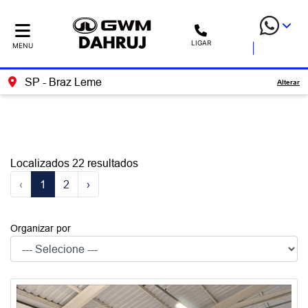
LIGAR
MENU
Filtrar
SP - Braz Leme
Alterar
Localizados 22 resultados
‹
1
2
›
Organizar por