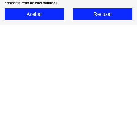
concorda com nossas políticas.
Aceitar
Recusar
Compartilhe
TOYOTA
COROLLA CROSS 2.0 VVT-IE FLEX XRE DIRECT SHIFT
SP - Braz Leme
R$ 169.900,00
19.500 km
2024/2025
Mais informações
‹
1
2
›