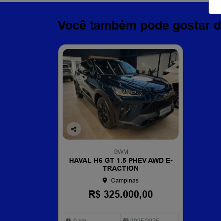
Você também pode gostar d
Co
mp
GWM
arti
HAVAL H6 GT 1.5 PHEV AWD E-
lhe
TRACTION
Campinas
R$ 325.000,00
0 km
2025/2025