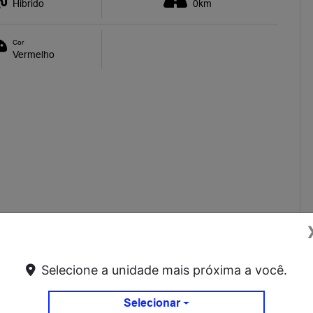
Hibrido
0km
Cor
Vermelho
Selecione a unidade mais próxima a você.
ER UM TEST DRIVE.
Selecionar