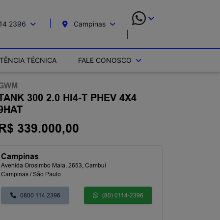
14 2396
Campinas
STÊNCIA TÉCNICA
FALE CONOSCO
GWM
TANK 300 2.0 HI4-T PHEV 4X4
9HAT
R$ 339.000,00
Campinas
Avenida Orosimbo Maia, 2653, Cambuí
Campinas / São Paulo
0800 114 2396
(80) 0114-2396