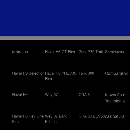
Haval H6 GT Flex
Poer P30 Trail
Seminovos
Modelos
Haval H9 Selection
Haval H6 PHEV35
Tank 300
Comparativo
Flex
Haval H9
Wey 07
ORA 5
Inovação e
Tecnologia
Haval H6 Hev One
Wey 07 Dark
ORA 03 BEV58
Assinatura
Flex
Edition