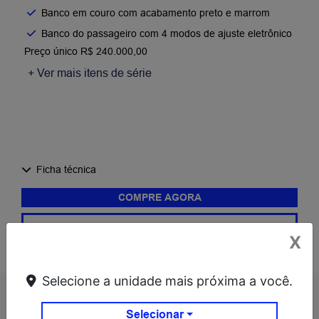
Banco em couro com acabamento preto e marrom​
Banco do passageiro com 4 modos de ajuste eletrônico​
Preço único R$ 240.000,00
+ Ver mais itens de série
Ficha técnica
COMPRE AGORA
COMPARAR VERSÃO
X
Selecione a unidade mais próxima a você.
INFORMAÇÕES SOBRE POER P30
Selecionar