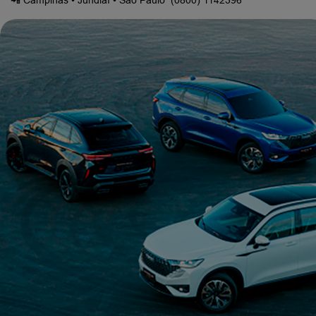
📲 Campinas • Jundiaí • São Paulo (0800) 1142396