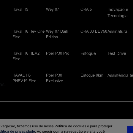
Haval H9
Wey 07
ORA 5
Inovação e
Tecnologia
Haval H6 Hev One
Wey 07 Dark
ORA 03 BEV58
Assinatura
Flex
Edition
Haval H6 HEV2
Poer P30 Pro
Estoque
Test Drive
Flex
HAVAL H6
Poer P30
Estoque 0km
Assistência t
PHEV19 Flex
Exclusive
as.
avegação, fazemos uso de nossa Política de cookies e para proteger
olítica de privacidade
. Ao seguir com a navegação e visita você