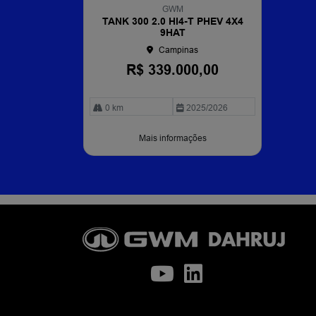
mp
GWM
arti
TANK 300 2.0 HI4-T PHEV 4X4
lhe
9HAT
Campinas
R$ 339.000,00
0 km
2025/2026
Mais informações