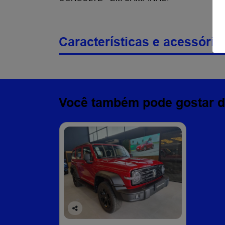
Características e acessório
Você também pode gostar d
Co