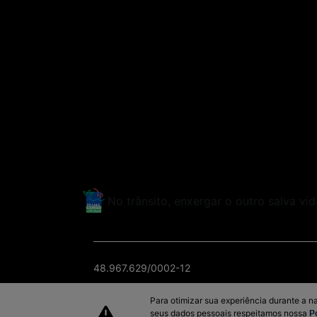
No trânsito, enxergar o outro salva vid
48.967.629/0002-12
Para otimizar sua experiência durante a n
seus dados pessoais respeitamos nossa
P