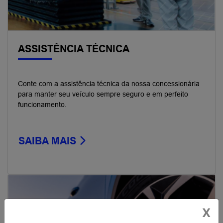
ASSISTÊNCIA TÉCNICA
Conte com a assistência técnica da nossa concessionária
para manter seu veículo sempre seguro e em perfeito
funcionamento.
SAIBA MAIS
X