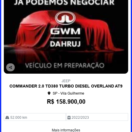
Co
mp
JEEP
arti
COMMANDER 2.0 TD380 TURBO DIESEL OVERLAND AT9
lhe
SP - Vila Guilherme
R$ 158.900,00
52.000 km
2022/2023
Mais informações