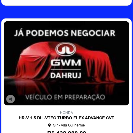
Co
mp
HONDA
arti
HR-V 1.5 DI I-VTEC TURBO FLEX ADVANCE CVT
lhe
SP - Vila Guilherme