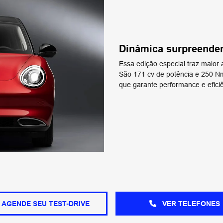
Dinâmica surpreende
Essa edição especial traz maio
São 171 cv de potência e 250 N
que garante performance e eficiê
AGENDE SEU TEST-DRIVE
VER TELEFONES