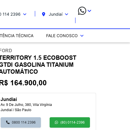
 114 2396
Jundiaí
STÊNCIA TÉCNICA
FALE CONOSCO
FORD
TERRITORY 1.5 ECOBOOST
GTDI GASOLINA TITANIUM
AUTOMÁTICO
R$ 164.900,00
Jundiaí
Av. 9 De Julho, 380, Vila Virgínia
Jundiaí / São Paulo
0800 114 2396
(80) 0114-2396