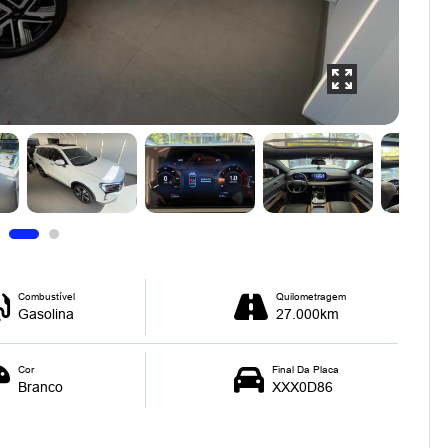
Combustível
Quilometragem
Gasolina
27.000km
Cor
Final Da Placa
Branco
XXX0D86