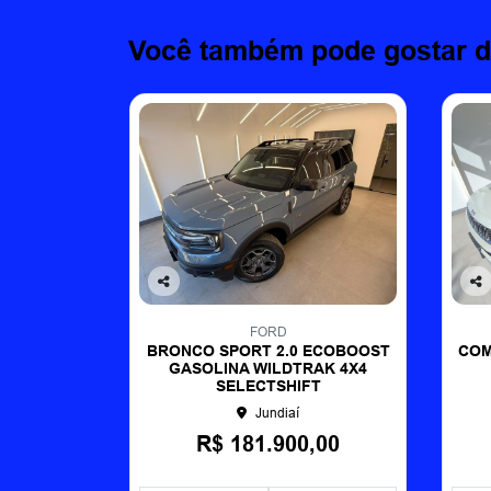
Você também pode gostar d
Co
Co
mp
mp
FORD
arti
arti
BRONCO SPORT 2.0 ECOBOOST
COM
lhe
lhe
GASOLINA WILDTRAK 4X4
SELECTSHIFT
Jundiaí
R$ 181.900,00