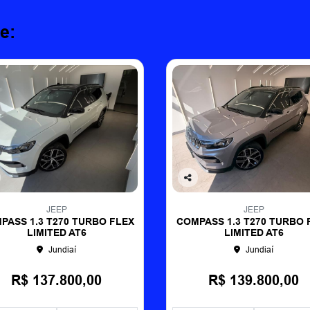
e:
Co
mp
JEEP
JEEP
arti
PASS 1.3 T270 TURBO FLEX
COMPASS 1.3 T270 TURBO 
lhe
LIMITED AT6
LIMITED AT6
Jundiaí
Jundiaí
R$ 137.800,00
R$ 139.800,00