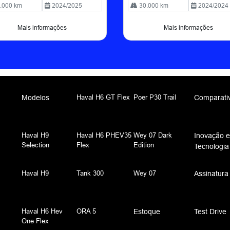
.000 km
2024/2025
30.000 km
2024/2024
Mais informações
Mais informações
Haval H6 GT Flex
Poer P30 Trail
Modelos
Comparati
Haval H9
Haval H6 PHEV35
Wey 07 Dark
Inovação e
Selection
Flex
Edition
Tecnologia
Haval H9
Tank 300
Wey 07
Assinatura
Haval H6 Hev
ORA 5
Estoque
Test Drive
One Flex