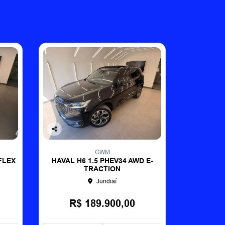
Co
mp
GWM
arti
FLEX
HAVAL H6 1.5 PHEV34 AWD E-
lhe
TRACTION
Jundiaí
R$ 189.900,00