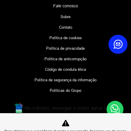
Fale conosco
Sobre
Contato
Política de cookies
Política de privacidade
Política de anticorrupção
Código de conduta ética
Política de segurança da informação
Políticas do Grupo
No trânsito, enxergar o outro salva vidas.
CMDBD