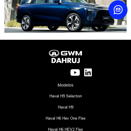
Anterior
Próx
Modelos
Haval H9 Selection
Haval H9
Haval H6 Hev One Flex
Haval H6 HEV2 Flex