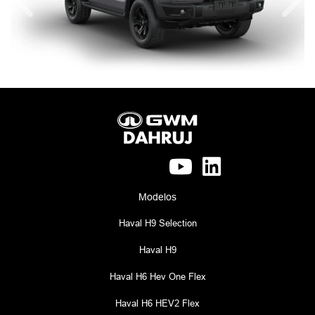
Anterior
Próx
Modelos
Haval H9 Selection
Haval H9
Haval H6 Hev One Flex
Haval H6 HEV2 Flex